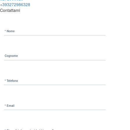
+393272986328
Contattami
* Nome
Cognome
* Telefono
* Email