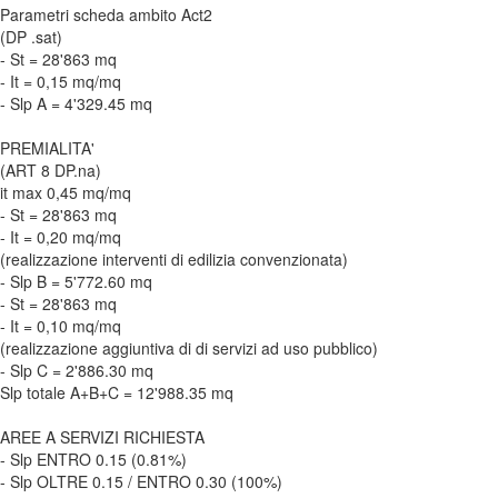
Parametri scheda ambito Act2
(DP .sat)
- St = 28'863 mq
- It = 0,15 mq/mq
- Slp A = 4'329.45 mq
PREMIALITA'
(ART 8 DP.na)
it max 0,45 mq/mq
- St = 28'863 mq
- It = 0,20 mq/mq
(realizzazione interventi di edilizia convenzionata)
- Slp B = 5'772.60 mq
- St = 28'863 mq
- It = 0,10 mq/mq
(realizzazione aggiuntiva di di servizi ad uso pubblico)
- Slp C = 2'886.30 mq
Slp totale A+B+C = 12'988.35 mq
AREE A SERVIZI RICHIESTA
- Slp ENTRO 0.15 (0.81%)
- Slp OLTRE 0.15 / ENTRO 0.30 (100%)