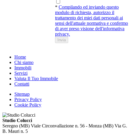
*
Compilando ed inviando questo
modulo di richiesta, autorizzo il
trattamento dei miei dati personali ai
sensi dell'attuale normativa e confermo
di aver preso visione dell'informativa
privacy.
Invia
Home
Chi siamo
Immobili
Servizi
Valuta Il Tuo Immobile
Contatti
Sitemap
Privacy Policy
Cookie Policy
Studio Colucci
Seregno (MB) Viale Circonvallazione n. 56 - Monza (MB) Via G.
B. Mauri n. 5