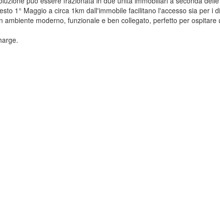
soluzione può essere frazionata in due unità immobiliari a seconda delle
sto 1° Maggio a circa 1km dall'immobile facilitano l'accesso sia per i dipe
n ambiente moderno, funzionale e ben collegato, perfetto per ospitare u
harge.