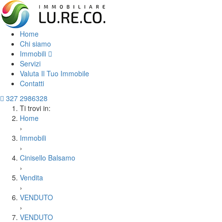
Home
Chi siamo
Immobili
Servizi
Valuta Il Tuo Immobile
Contatti
327 2986328
Ti trovi in:
Home
›
Immobili
›
Cinisello Balsamo
›
Vendita
›
VENDUTO
›
VENDUTO