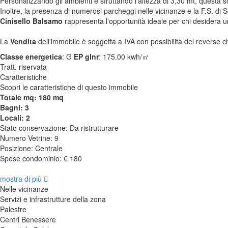
Personalizzando gli ambienti e sfruttando l'altezza di 3,30 mt, questa 
Inoltre, la presenza di numerosi parcheggi nelle vicinanze e la F.S. di Se
Cinisello Balsamo
rappresenta l'opportunità ideale per chi desidera u
La
Vendita
dell'immobile è soggetta a IVA con possibilità del reverse c
Classe energetica
:
G
EP glnr
: 175.00 kwh/㎡
Tratt. riservata
Caratteristiche
Scopri le caratteristiche di questo immobile
Totale mq: 180 mq
Bagni: 3
Locali: 2
Stato conservazione: Da ristrutturare
Numero Vetrine: 9
Posizione: Centrale
Spese condominio: € 180
mostra di più
Nelle vicinanze
Servizi e infrastrutture della zona
Palestre
Centri Benessere